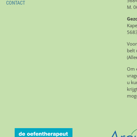
5684
CONTACT
M. 0
Gez
Kape
5683
Voor
belt
(All
Om e
vrag
u ku
krij
moge