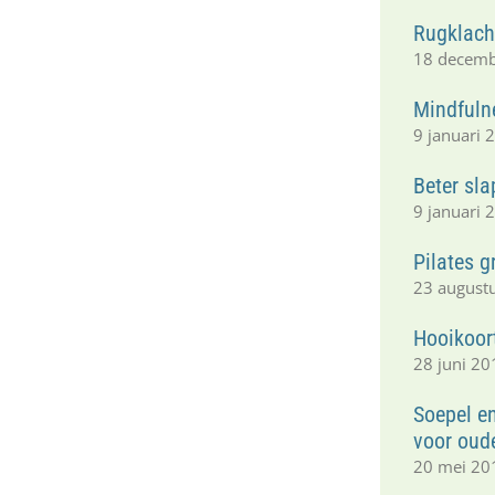
Rugklacht
18 decem
Mindfuln
9 januari 
Beter sl
9 januari 
Pilates 
23 august
Hooikoor
28 juni 20
Soepel e
voor oud
20 mei 20