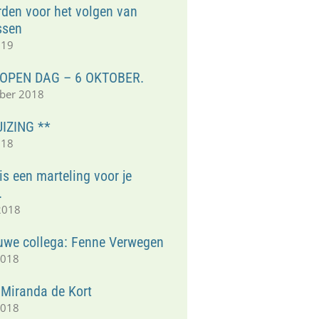
den voor het volgen van
ssen
019
 OPEN DAG – 6 OKTOBER.
ber 2018
IZING **
018
s een marteling voor je
.
2018
uwe collega: Fenne Verwegen
2018
 Miranda de Kort
2018