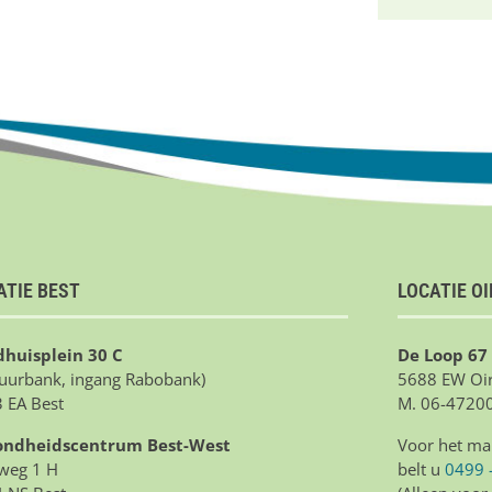
ATIE BEST
LOCATIE O
huisplein 30 C
De Loop 67
tuurbank, ingang Rabobank)
5688 EW Oir
 EA Best
M. 06-4720
ondheidscentrum Best-West
Voor het ma
weg 1 H
belt u
0499 