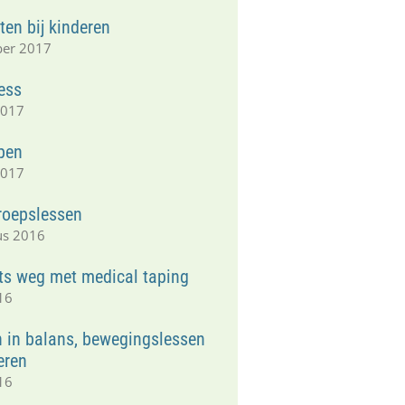
en bij kinderen
ber 2017
ess
2017
apen
2017
groepslessen
us 2016
ts weg met medical taping
16
n in balans, bewegingslessen
eren
16