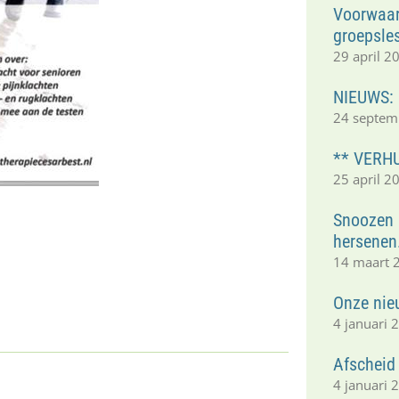
Voorwaar
groepsle
29 april 2
NIEUWS:
24 septem
** VERHU
25 april 2
Snoozen i
hersenen
14 maart 
Onze nie
4 januari 
Afscheid
4 januari 