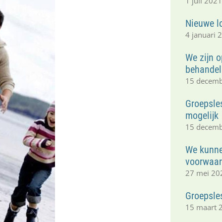
1 juli 202
Nieuwe lo
4 januari 
We zijn o
behandel
15 decem
Groepsles
mogelijk
15 decem
We kunne
voorwaard
27 mei 20
Groepsle
15 maart 