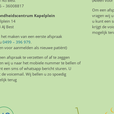
 NS Best
(Alleen voor
6 – 36008817
Om een afspr
ondheidscentrum Kapelplein
vragen wij u
lplein 14
u kunt een s
 AJ Best
krijgt de vo
mogelijk ter
 het maken van een eerste afspraak
 u
0499 – 396 979
.
een voor aanmelden als nieuwe patiënt)
en afspraak te verzetten of af te zeggen
en wij u naar het mobiele nummer te bellen of
nt een sms of whatsapp bericht sturen. U
gt de voicemail. Wij bellen u zo spoedig
lijk terug