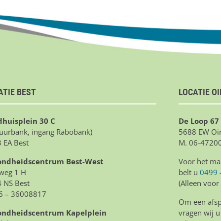
ATIE BEST
LOCATIE O
huisplein 30 C
De Loop 67
tuurbank, ingang Rabobank)
5688 EW Oir
 EA Best
M. 06-4720
ondheidscentrum Best-West
Voor het ma
weg 1 H
belt u
0499 
 NS Best
(Alleen voor
6 – 36008817
Om een afspr
ondheidscentrum Kapelplein
vragen wij u