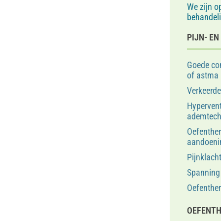
We zijn o
behandel
PIJN- E
Goede con
of astma
Verkeerd
Hypervent
ademtech
Oefenther
aandoeni
Pijnklach
Spanning 
Oefenthe
OEFENTH