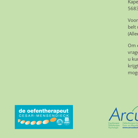
Kape
5683
Voor
belt
(All
Om e
vrag
u ku
krij
moge