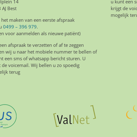
lplein 14
u kunt een s
 AJ Best
krijgt de vo
mogelijk ter
 het maken van een eerste afspraak
 u
0499 – 396 979
.
een voor aanmelden als nieuwe patiënt)
en afspraak te verzetten of af te zeggen
en wij u naar het mobiele nummer te bellen of
nt een sms of whatsapp bericht sturen. U
gt de voicemail. Wij bellen u zo spoedig
lijk terug