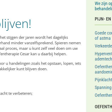
We zijn o
behandel
ijven!
PIJN- E
Goede con
t stijgen der jaren wordt het dagelijks
of astma
amerhand minder vanzelfsprekend. Spieren nemen
Verkeerd
maal proces, maar u kunt zelf veel doen om uw
Hypervent
fentherapie Cesar kan u daarbij helpen.
ademtech
r u handelingen zoals het opstaan, lopen, iets
Oefenther
kkelijker kunt blijven doen.
aandoeni
Pijnklach
Spanning 
acht te verbeteren;
Oefenthe
OEFENTH