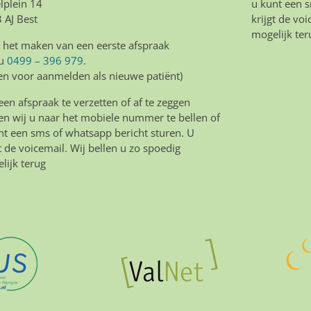
lplein 14
u kunt een s
 AJ Best
krijgt de vo
mogelijk ter
 het maken van een eerste afspraak
 u
0499 – 396 979
.
een voor aanmelden als nieuwe patiënt)
en afspraak te verzetten of af te zeggen
en wij u naar het mobiele nummer te bellen of
nt een sms of whatsapp bericht sturen. U
gt de voicemail. Wij bellen u zo spoedig
lijk terug