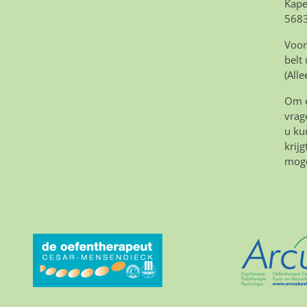
Kape
5683
Voor
belt
(All
Om e
vrag
u ku
krij
moge