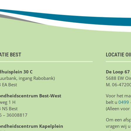
ATIE BEST
LOCATIE O
huisplein 30 C
De Loop 67
tuurbank, ingang Rabobank)
5688 EW Oir
 EA Best
M. 06-4720
ondheidscentrum Best-West
Voor het ma
weg 1 H
belt u
0499 
 NS Best
(Alleen voor
6 – 36008817
Om een afspr
ondheidscentrum Kapelplein
vragen wij u