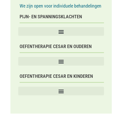
We zijn open voor individuele behandelingen
PIJN- EN SPANNINGSKLACHTEN
Goede conditie en ademtechniek bij COPD of astma
Hyperventilatie, verbeteren van de ademtechniek en ontspanning
Oefentherapie bij chronische aandoeningen
OEFENTHERAPIE CESAR EN OUDEREN
OEFENTHERAPIE CESAR EN KINDEREN
Oefentherapie Cesar en “De kindervoet in balans”