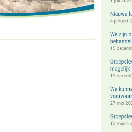
1 juli 202
Nieuwe lo
4 januari 
We zijn o
behandel
15 decem
Groepsles
mogelijk
15 decem
We kunne
voorwaard
27 mei 20
Groepsle
15 maart 