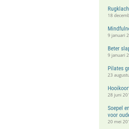
Rugklacht
18 decem
Mindfuln
9 januari 
Beter sl
9 januari 
Pilates 
23 august
Hooikoor
28 juni 20
Soepel e
voor oud
20 mei 20