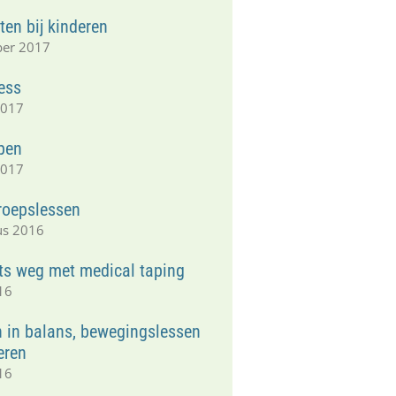
en bij kinderen
ber 2017
ess
2017
apen
2017
groepslessen
us 2016
ts weg met medical taping
16
n in balans, bewegingslessen
eren
16