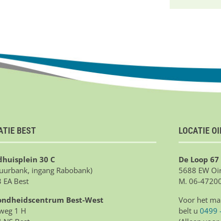
ATIE BEST
LOCATIE O
huisplein 30 C
De Loop 67
tuurbank, ingang Rabobank)
5688 EW Oir
 EA Best
M. 06-4720
ondheidscentrum Best-West
Voor het ma
weg 1 H
belt u
0499 