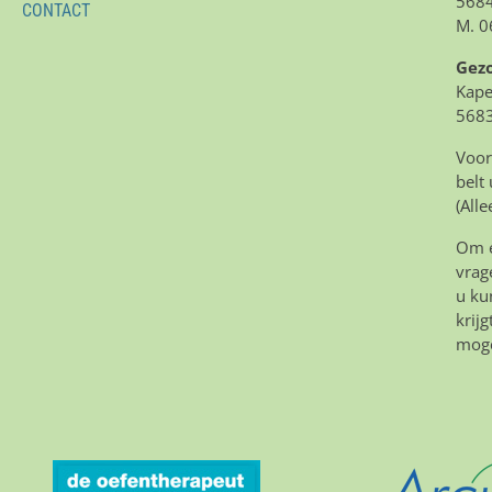
5684
CONTACT
M. 0
Gez
Kape
5683
Voor
belt
(All
Om e
vrag
u ku
krij
moge