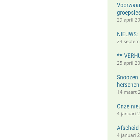
Voorwaar
groepsle
29 april 2
NIEUWS:
24 septem
** VERHU
25 april 2
Snoozen i
hersenen
14 maart 
Onze nie
4 januari 
Afscheid
4 januari 