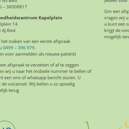
 NS Best
(Alleen voor
6 – 36008817
Om een afspr
ondheidscentrum Kapelplein
vragen wij u
lplein 14
u kunt een s
 AJ Best
krijgt de vo
mogelijk ter
 het maken van een eerste afspraak
 u
0499 – 396 979
.
een voor aanmelden als nieuwe patiënt)
en afspraak te verzetten of af te zeggen
en wij u naar het mobiele nummer te bellen of
nt een sms of whatsapp bericht sturen. U
gt de voicemail. Wij bellen u zo spoedig
lijk terug