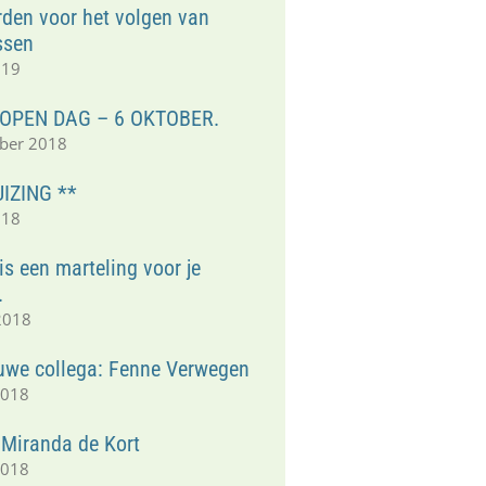
den voor het volgen van
ssen
019
 OPEN DAG – 6 OKTOBER.
ber 2018
IZING **
018
s een marteling voor je
.
2018
uwe collega: Fenne Verwegen
2018
 Miranda de Kort
2018